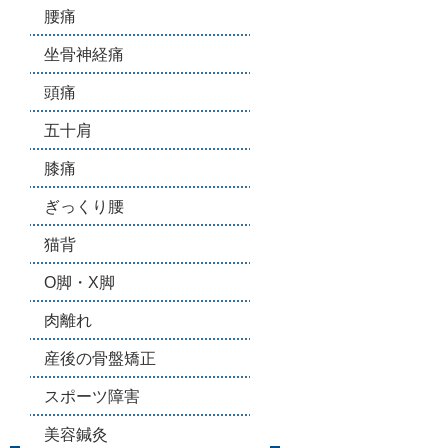
腰痛
坐骨神経痛
頭痛
五十肩
膝痛
ぎっくり腰
猫背
O脚・X脚
肉離れ
産後の骨盤矯正
スポーツ障害
美容鍼灸