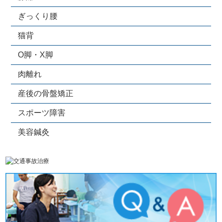
ぎっくり腰
猫背
O脚・X脚
肉離れ
産後の骨盤矯正
スポーツ障害
美容鍼灸