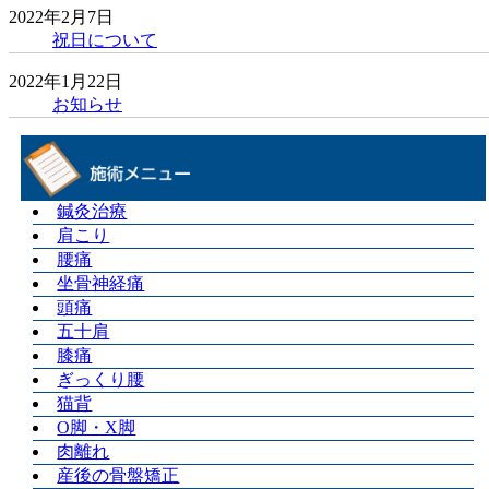
2022年2月7日
祝日について
2022年1月22日
お知らせ
鍼灸治療
肩こり
腰痛
坐骨神経痛
頭痛
五十肩
膝痛
ぎっくり腰
猫背
O脚・X脚
肉離れ
産後の骨盤矯正